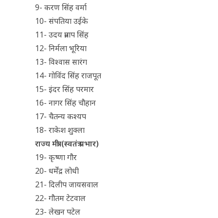
9- करण सिंह वर्मा
10- संपतिया उईके
11- उदय प्रताप सिंह
12- निर्मला भूरिया
13- विश्वास सारंग
14- गोविंद सिंह राजपूत
15- इंदर सिंह परमार
16- नागर सिंह चौहान
17- चैतन्य कश्यप
18- राकेश शुक्ला
राज्य मंत्री (स्वतंत्र प्रभार)
19- कृष्णा गौर
20- धर्मेंद्र लोधी
21- दिलीप जायसवाल
22- गौतम टेटवाल
23- लेखन पटेल